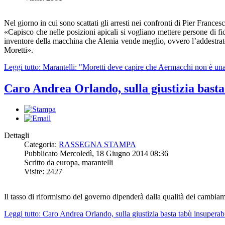
Nel giorno in cui sono scattati gli arresti nei confronti di Pier Franc
«Capisco che nelle posizioni apicali si vogliano mettere persone di fi
inventore della macchina che Alenia vende meglio, ovvero l’addestra
Moretti».
Leggi tutto: Marantelli: "Moretti deve capire che Aermacchi non è un
Caro Andrea Orlando, sulla giustizia basta
Dettagli
Categoria:
RASSEGNA STAMPA
Pubblicato Mercoledì, 18 Giugno 2014 08:36
Scritto da europa, marantelli
Visite: 2427
Il tasso di riformismo del governo dipenderà dalla qualità dei cambiam
Leggi tutto: Caro Andrea Orlando, sulla giustizia basta tabù insuperabi