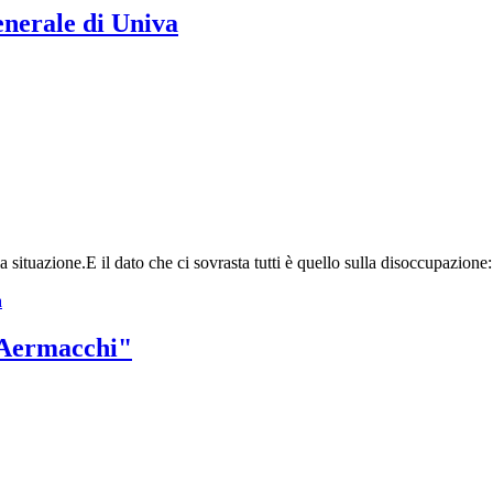
enerale di Univa
a situazione.
E il dato che ci sovrasta tutti è quello sulla disoccupazion
a
n Aermacchi"