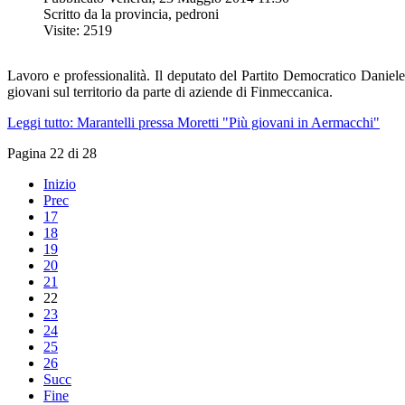
Scritto da la provincia, pedroni
Visite: 2519
Lavoro e professionalità. Il deputato del Partito Democratico Daniele M
giovani sul territorio da parte di aziende di Finmeccanica.
Leggi tutto: Marantelli pressa Moretti "Più giovani in Aermacchi"
Pagina 22 di 28
Inizio
Prec
17
18
19
20
21
22
23
24
25
26
Succ
Fine