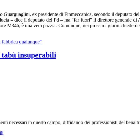
esco Guarguaglini, ex presidente di Finmeccanica, secondo il deputato de
ducia – dice il deputato del Pd – ma "far fuori" il direttore generale 
tore M346, è una vera pazzia. Comunque, nei prossimi giorni chiederò
a fabbrica qualunque"
 tabù insuperabili
enti necessari in questo campo, diffidando dei professionisti del benalt
li