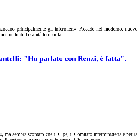
, mancano principalmente gli infermieri». Accade nel moderno, nuovo
'occhiello della sanità lombarda.
ntelli: "Ho parlato con Renzi, è fatta".
0, ma sembra scontato che il Cipe, il Comitato interministeriale per la
e di costruzione ma sempre in cerca di finanziamenti.