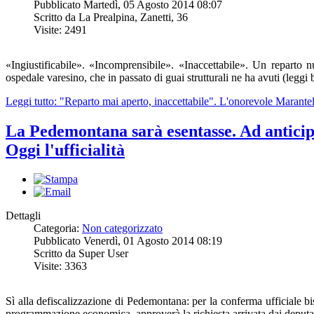
Pubblicato Martedì, 05 Agosto 2014 08:07
Scritto da La Prealpina, Zanetti, 36
Visite: 2491
«Ingiustificabile». «Incomprensibile». «Inaccettabile». Un reparto
ospedale varesino, che in passato di guai strutturali ne ha avuti (leggi
Leggi tutto: "Reparto mai aperto, inaccettabile". L'onorevole Marantell
La Pedemontana sarà esentasse. Ad anticipa
Oggi l'ufficialità
Dettagli
Categoria:
Non categorizzato
Pubblicato Venerdì, 01 Agosto 2014 08:19
Scritto da Super User
Visite: 3363
Sì alla defiscalizzazione di Pedemontana: per la conferma ufficiale bi
programmazione economica, approverà la richiesta arrivata dai deputat