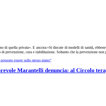
o di quella privata». E ancora:«Si discute di modelli di sanità, ebbene, p
o di prevenzione, cura e riabilitazione.
Soltanto che la prevenzione non p
n possono essere sullo stesso piano"
orevole Marantelli denuncia: al Circolo ter