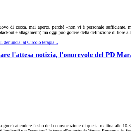
 nuovo di zecca, mai aperto, perché «non vi è personale sufficiente
 blackout e allagamenti) ma oggi può godere della definizione di fiore all
i denuncia: al Circolo terapia...
re l'attesa notizia, l'onorevole del PD Mara
sognerà attendere l'esito della convocazione di questa mattina alle 10.3
i lombardi per "scontare" le tasse all'autostrada Varese-Bergamo, in fas