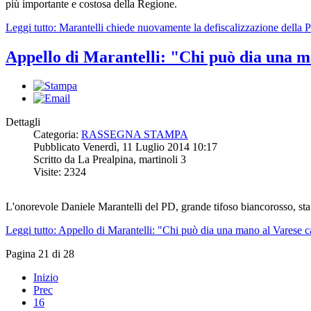
più importante e costosa della Regione.
Leggi tutto: Marantelli chiede nuovamente la defiscalizzazione della
Appello di Marantelli: "Chi può dia una m
Dettagli
Categoria:
RASSEGNA STAMPA
Pubblicato Venerdì, 11 Luglio 2014 10:17
Scritto da La Prealpina, martinoli 3
Visite: 2324
L'onorevole Daniele Marantelli del PD, grande tifoso biancorosso, sta 
Leggi tutto: Appello di Marantelli: "Chi può dia una mano al Varese c
Pagina 21 di 28
Inizio
Prec
16