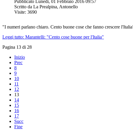
Pubblicato Lunedì, 01 Febbraio 2016 09:57
Scritto da La Prealpina, Antonello
Visite: 3690
"I numeri parlano chiaro. Cento buone cose che fanno crescere l'Itali
Leggi tutto: Marantelli: "Cento cose buone per l'Italia"
Pagina 13 di 28
Inizio
Prec
8
9
10
11
12
13
14
15
16
17
Succ
Fine