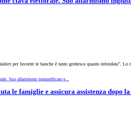
ome clava elettorale. Suo allarmismo ingiust
ntalieri per favorire le banche è tanto grottesca quanto infondata”. Lo 
rale. Suo allarmismo ingiustificato e...
uta le famiglie e assicura assistenza dopo l