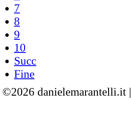
7
8
9
10
Succ
Fine
©2026 danielemarantelli.it 