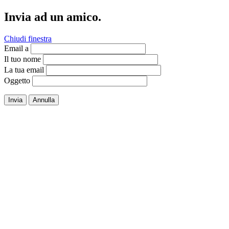
Invia ad un amico.
Chiudi finestra
Email a
Il tuo nome
La tua email
Oggetto
Invia
Annulla