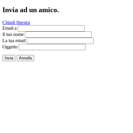
Invia ad un amico.
Chiudi finestra
Email a
Il tuo nome
La tua email
Oggetto
Invia
Annulla