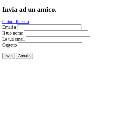
Invia ad un amico.
Chiudi finestra
Email a
Il tuo nome
La tua email
Oggetto
Invia
Annulla