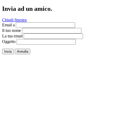
Invia ad un amico.
Chiudi finestra
Email a
Il tuo nome
La tua email
Oggetto
Invia
Annulla