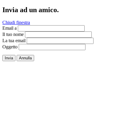
Invia ad un amico.
Chiudi finestra
Email a
Il tuo nome
La tua email
Oggetto
Invia
Annulla