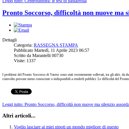
Leggi tutto: Centrosinistra: le tesi di pastafrolla
Pronto Soccorso, difficoltà non nuove ma s
Dettagli
Categoria:
RASSEGNA STAMPA
Pubblicato Martedì, 11 Aprile 2023 06:57
Scritto da Marantelli 00730
Visite: 1337
I problemi del Pronto Soccorso di Varese sono stati recentemente sollevati, tra gli altri, da due
coinvolto persone meno conosciute o indisponibili a renderli pubblici. Le difficoltà del Pro
Leggi tutto: Pronto Soccorso, difficoltà non nuove ma silenzio assord
Altri articoli...
Voglio lasciare ai miei nipoti un mondo migliore di questo