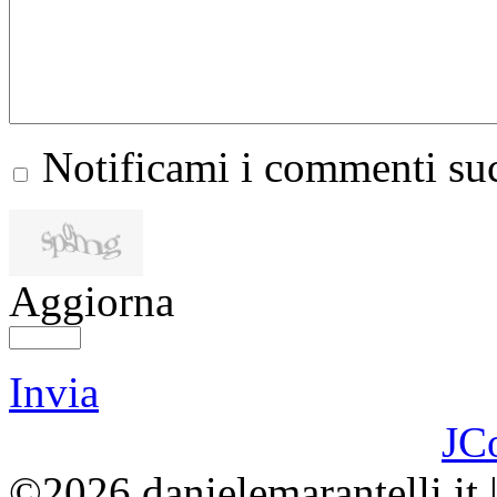
Notificami i commenti suc
Aggiorna
Invia
JC
©2026 danielemarantelli.it 