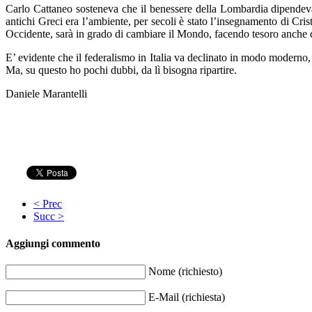
Carlo Cattaneo sosteneva che il benessere della Lombardia dipendeva 
antichi Greci era l’ambiente, per secoli è stato l’insegnamento di Cri
Occidente, sarà in grado di cambiare il Mondo, facendo tesoro anche de
E’ evidente che il federalismo in Italia va declinato in modo moderno
Ma, su questo ho pochi dubbi, da lì bisogna ripartire.
Daniele Marantelli
< Prec
Succ >
Aggiungi commento
Nome (richiesto)
E-Mail (richiesta)