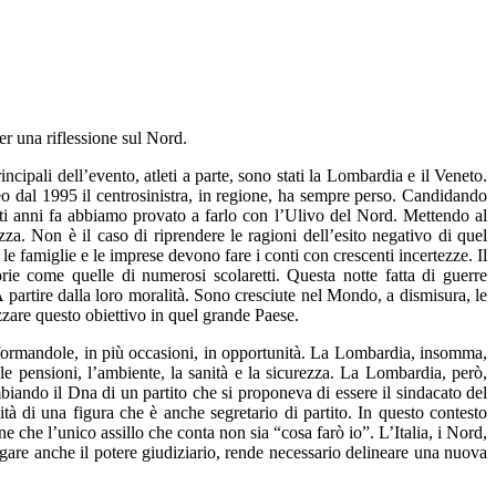
er una riflessione sul Nord.
ncipali dell’evento, atleti a parte, sono stati la Lombardia e il Veneto.
eo dal 1995 il centrosinistra, in regione, ha sempre perso. Candidando
enti anni fa abbiamo provato a farlo con l’Ulivo del Nord. Mettendo al
rezza. Non è il caso di riprendere le ragioni dell’esito negativo di quel
 le famiglie e le imprese devono fare i conti con crescenti incertezze. Il
rie come quelle di numerosi scolaretti. Questa notte fatta di guerre
. A partire dalla loro moralità. Sono cresciute nel Mondo, a dismisura, le
zzare questo obiettivo in quel grande Paese.
asformandole, in più occasioni, in opportunità. La Lombardia, insomma,
 le pensioni, l’ambiente, la sanità e la sicurezza. La Lombardia, però,
biando il Dna di un partito che si proponeva di essere il sindacato del
ità di una figura che è anche segretario di partito. In questo contesto
 che l’unico assillo che conta non sia “cosa farò io”. L’Italia, i Nord,
are anche il potere giudiziario, rende necessario delineare una nuova