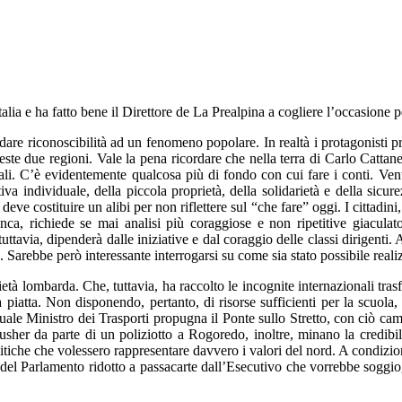
lia e ha fatto bene il Direttore de La Prealpina a cogliere l’occasione p
are riconoscibilità ad un fenomeno popolare. In realtà i protagonisti pri
ste due regioni. Vale la pena ricordare che nella terra di Carlo Cattan
dicali. C’è evidentemente qualcosa più di fondo con cui fare i conti. V
ativa individuale, della piccola proprietà, della solidarietà e della sicu
e costituire un alibi per non riflettere sul “che fare” oggi. I cittadini,
ca, richiede se mai analisi più coraggiose e non ripetitive giaculato
, tuttavia, dipenderà dalle iniziative e dal coraggio delle classi dirigenti
Sarebbe però interessante interrogarsi su come sia stato possibile reali
ietà lombarda. Che, tuttavia, ha raccolto le incognite internazionali tr
piatta. Non disponendo, pertanto, di risorse sufficienti per la scuola,
ale Ministro dei Trasporti propugna il Ponte sullo Stretto, con ciò cam
usher da parte di un poliziotto a Rogoredo, inoltre, minano la credibil
itiche che volessero rappresentare davvero i valori del nord. A condizione
l Parlamento ridotto a passacarte dall’Esecutivo che vorrebbe soggiog