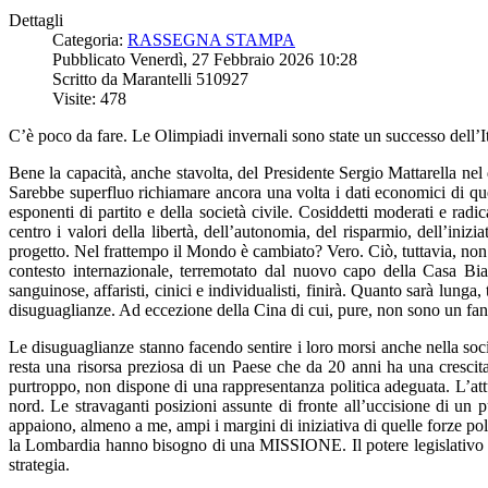
Dettagli
Categoria:
RASSEGNA STAMPA
Pubblicato Venerdì, 27 Febbraio 2026 10:28
Scritto da Marantelli 510927
Visite: 478
C’è poco da fare. Le Olimpiadi invernali sono state un successo dell’Ita
Bene la capacità, anche stavolta, del Presidente Sergio Mattarella nel d
Sarebbe superfluo richiamare ancora una volta i dati economici di que
esponenti di partito e della società civile. Cosiddetti moderati e ra
centro i valori della libertà, dell’autonomia, del risparmio, dell’inizi
progetto. Nel frattempo il Mondo è cambiato? Vero. Ciò, tuttavia, non dev
contesto internazionale, terremotato dal nuovo capo della Casa Bian
sanguinose, affaristi, cinici e individualisti, finirà. Quanto sarà lunga
disuguaglianze. Ad eccezione della Cina di cui, pure, non sono un fan. 
Le disuguaglianze stanno facendo sentire i loro morsi anche nella soc
resta una risorsa preziosa di un Paese che da 20 anni ha una crescita 
purtroppo, non dispone di una rappresentanza politica adeguata. L’attu
nord. Le stravaganti posizioni assunte di fronte all’uccisione di un p
appaiono, almeno a me, ampi i margini di iniziativa di quelle forze pol
la Lombardia hanno bisogno di una MISSIONE. Il potere legislativo de
strategia.