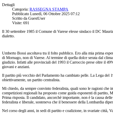
Dettagli
Categoria:
RASSEGNA STAMPA
Pubblicato Lunedì, 06 Ottobre 2025 07:12
Scritto da GuestUser
Visite: 691
Il 30 settembre 1985 il Comune di Varese elesse sindaco il DC Maurizi
dialetto.
Umberto Bossi ascoltava tra il folto pubblico. Ero alla mia prima esperie
di Mornago, non di Varese. Al termine di quella dolce serata dal clima
giudizio. Infatti alle provinciali del 1993 il Carroccio prese oltre il 49
giovani e anziani.
Il partito più vecchio del Parlamento ha cambiato pelle. La Lega del 1
obiettivamente, un partito centralista.
Mi chiedo, da sempre convinto federalista, quali sono le ragioni che im
competizioni regionali ha proposto come guida esponenti di partito, Ma
Prima risposta. Il candidato, ancorchè importante, non è la causa delle
federalista e liberale, sosteneva che il benessere della Lombardia dipe
Nel corso degli anni, in sedi di partito e coalizione, in svariate città, 