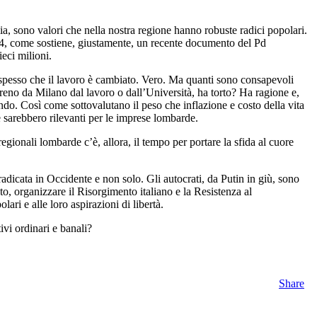
omia, sono valori che nella nostra regione hanno robuste radici popolari.
 4, come sostiene, giustamente, un recente documento del Pd
eci milioni.
e spesso che il lavoro è cambiato. Vero. Ma quanti sono consapevoli
eno da Milano dal lavoro o dall’Università, ha torto? Ha ragione e,
ndo. Così come sottovalutano il peso che inflazione e costo della vita
ze sarebbero rilevanti per le imprese lombarde.
egionali lombarde c’è, allora, il tempo per portare la sfida al cuore
radicata in Occidente e non solo. Gli autocrati, da Putin in giù, sono
o, organizzare il Risorgimento italiano e la Resistenza al
ari e alle loro aspirazioni di libertà.
tivi ordinari e banali?
Share