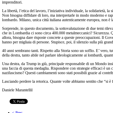
imprenditori.
La libertà, l’etica del lavoro, l’iniziativa individuale, la solidarietà,
Non bisogna diffidare di loro, ma interpretarle in modo moderno e r
lombardo. Milano, unica città italiana autenticamente europea, non è 
Sorprende, in questo documento, la sottovalutazione di due temi rileva
che in Lombardia ci sono circa 400.000 metalmeccanici? Sicurezza. Qua
allora, bisogna dare risposte concrete a queste preoccupazioni. Il Gov
hanno per migliaia di persone. Stupisce, poi, il silenzio sulla più gran
40 anni sembrano tanti. Rispetto alla Storia sono un soffio. E’ vero, tu
della destra, tanto abile nel parlare ideologicamente ai lombardi, quan
Una destra, da Trump in giù, principale responsabile di un Mondo insicu
una faccia di questa medaglia. Rispondere con strategie efficaci è un c
nazifascismo? Questi cambiamenti sono stati possibili grazie al contribu
Lasciando perdere la retorica. Quante volte abbiamo sentito che “si è fatta 
Daniele Marantellil
< Prec