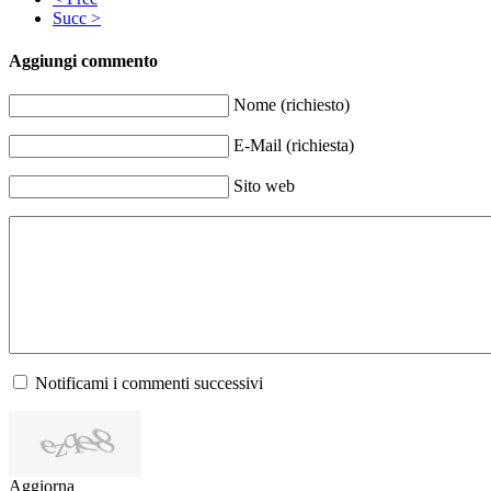
Succ >
Aggiungi commento
Nome (richiesto)
E-Mail (richiesta)
Sito web
Notificami i commenti successivi
Aggiorna