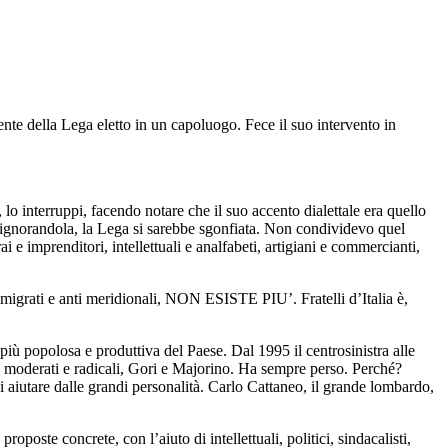
te della Lega eletto in un capoluogo. Fece il suo intervento in
 lo interruppi, facendo notare che il suo accento dialettale era quello
, ignorandola, la Lega si sarebbe sgonfiata. Non condividevo quel
i e imprenditori, intellettuali e analfabeti, artigiani e commercianti,
mmigrati e anti meridionali, NON ESISTE PIU’. Fratelli d’Italia è,
più popolosa e produttiva del Paese. Dal 1995 il centrosinistra alle
i, moderati e radicali, Gori e Majorino. Ha sempre perso. Perché?
i aiutare dalle grandi personalità. Carlo Cattaneo, il grande lombardo,
oposte concrete, con l’aiuto di intellettuali, politici, sindacalisti,