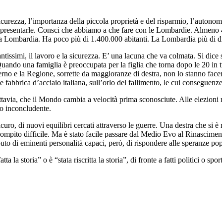
 la sicurezza, l’importanza della piccola proprietà e del risparmio, l’auton
appresentarle. Consci che abbiamo a che fare con le Lombardie. Almeno
la Lombardia. Ha poco più di 1.400.000 abitanti. La Lombardia più di di
ntissimi, il lavoro e la sicurezza. E’ una lacuna che va colmata. Si dic
ndo una famiglia è preoccupata per la figlia che torna dopo le 20 in tr
erno e la Regione, sorrette da maggioranze di destra, non lo stanno face
de fabbrica d’acciaio italiana, sull’orlo del fallimento, le cui conseguen
ttavia, che il Mondo cambia a velocità prima sconosciute. Alle elezioni r
to inconcludente.
ro, di nuovi equilibri cercati attraverso le guerre. Una destra che si è 
ompito difficile. Ma è stato facile passare dal Medio Evo al Rinasciment
to di eminenti personalità capaci, però, di rispondere alle speranze popol
la storia” o è “stata riscritta la storia”, di fronte a fatti politici o spor