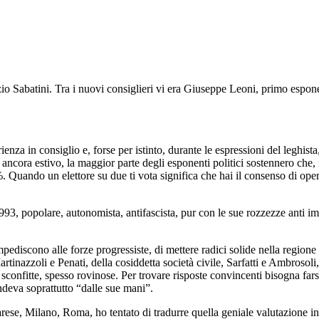
o Sabatini. Tra i nuovi consiglieri vi era Giuseppe Leoni, primo esponen
nza in consiglio e, forse per istinto, durante le espressioni del leghista,
 ancora estivo, la maggior parte degli esponenti politici sostennero che
%. Quando un elettore su due ti vota significa che hai il consenso di opera
993, popolare, autonomista, antifascista, pur con le sue rozzezze anti i
pediscono alle forze progressiste, di mettere radici solide nella regione 
rtinazzoli e Penati, della cosiddetta società civile, Sarfatti e Ambrosol
 sconfitte, spesso rovinose. Per trovare risposte convincenti bisogna fars
ndeva soprattutto “dalle sue mani”.
Varese, Milano, Roma, ho tentato di tradurre quella geniale valutazione in pr