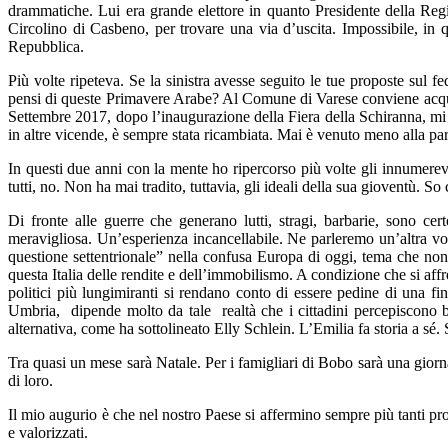
drammatiche. Lui era grande elettore in quanto Presidente della Re
Circolino di Casbeno, per trovare una via d’uscita. Impossibile, in qu
Repubblica.
Più volte ripeteva. Se la sinistra avesse seguito le tue proposte su
pensi di queste Primavere Arabe? Al Comune di Varese conviene acquis
Settembre 2017, dopo l’inaugurazione della Fiera della Schiranna, m
in altre vicende, è sempre stata ricambiata. Mai è venuto meno alla pa
In questi due anni con la mente ho ripercorso più volte gli innumerevol
tutti, no. Non ha mai tradito, tuttavia, gli ideali della sua gioventù. S
Di fronte alle guerre che generano lutti, stragi, barbarie, sono ce
meravigliosa. Un’esperienza incancellabile. Ne parleremo un’altra vo
questione settentrionale” nella confusa Europa di oggi, tema che non 
questa Italia delle rendite e dell’immobilismo. A condizione che si a
politici più lungimiranti si rendano conto di essere pedine di una f
Umbria, dipende molto da tale realtà che i cittadini percepiscono be
alternativa, come ha sottolineato Elly Schlein. L’Emilia fa storia a sé.
Tra quasi un mese sarà Natale. Per i famigliari di Bobo sarà una giorn
di loro.
Il mio augurio è che nel nostro Paese si affermino sempre più tanti pro
e valorizzati.