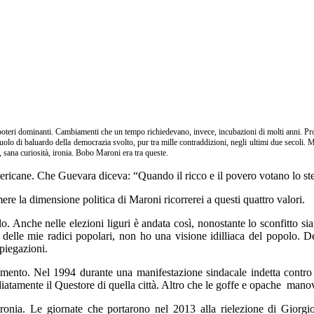
i poteri dominanti. Cambiamenti che un tempo richiedevano, invece, incubazioni di molti anni. Pr
l ruolo di baluardo della democrazia svolto, pur tra mille contraddizioni, negli ultimi due seco
sana curiosità, ironia. Bobo Maroni era tra queste.
ricane. Che Guevara diceva: “Quando il ricco e il povero votano lo stess
mere la dimensione politica di Maroni ricorrerei a questi quattro valori.
. Anche nelle elezioni liguri è andata così, nonostante lo sconfitto sia 
elle mie radici popolari, non ho una visione idilliaca del popolo. Del
spiegazioni.
hieramento. Nel 1994 durante una manifestazione sindacale indetta contro
diatamente il Questore di quella città. Altro che le goffe e opache manov
ironia. Le giornate che portarono nel 2013 alla rielezione di Giorgi