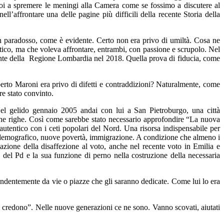
oi a spremere le meningi alla Camera come se fossimo a discutere al
ll’affrontare una delle pagine più difficili della recente Storia della
Un paradosso, come è evidente. Certo non era privo di umiltà. Cosa ne
ico, ma che voleva affrontare, entrambi, con passione e scrupolo. Nel
ente della Regione Lombardia nel 2018. Quella prova di fiducia, come
Roberto Maroni era privo di difetti e contraddizioni? Naturalmente, come
re stato convinto.
. Nel gelido gennaio 2005 andai con lui a San Pietroburgo, una città
oche righe. Così come sarebbe stato necessario approfondire “La nuova
autentico con i ceti popolari del Nord. Una risorsa indispensabile per
no demografico, nuove povertà, immigrazione. A condizione che almeno i
azione della disaffezione al voto, anche nel recente voto in Emilia e
 del Pd e la sua funzione di perno nella costruzione della necessaria
pendentemente da vie o piazze che gli saranno dedicate. Come lui lo era
“ci credono”. Nelle nuove generazioni ce ne sono. Vanno scovati, aiutati