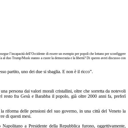
osegue l’incapacità dell’Occidente di essere un esempio per popoli che lottano per sconfiggere
li. Ma al duo Trump/Musk stanno a cuore la democrazia e la libertà? Di questo avrei discusso con
o partito, uno dei due si sbaglia. E non è il ricco”.
una persona dai valori morali cristallini, oltre che sorretta da notevoli
 resto fra Gesù e Barabba il popolo, già oltre 2000 anni fa, preferì
 la riforma delle pensioni del suo governo, in una città del Veneto la
re di questi mesi.
o Napolitano a Presidente della Repubblica furono, oggettivamente,