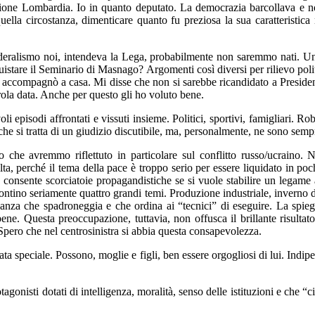
gione Lombardia. Io in quanto deputato. La democrazia barcollava e n
ella circostanza, dimenticare quanto fu preziosa la sua caratteristica ne
l federalismo noi, intendeva la Lega, probabilmente non saremmo nati. 
tare il Seminario di Masnago? Argomenti così diversi per rilievo polit
i accompagnò a casa. Mi disse che non si sarebbe ricandidato a Presid
rola data. Anche per questo gli ho voluto bene.
i episodi affrontati e vissuti insieme. Politici, sportivi, famigliari. 
o che si tratta di un giudizio discutibile, ma, personalmente, ne sono semp
rto che avremmo riflettuto in particolare sul conflitto russo/ucraino
lta, perché il tema della pace è troppo serio per essere liquidato in p
consente scorciatoie propagandistiche se si vuole stabilire un legame 
ffrontino seriamente quattro grandi temi. Produzione industriale, inver
inanza che spadroneggia e che ordina ai “tecnici” di eseguire. La spieg
ne. Questa preoccupazione, tuttavia, non offusca il brillante risultato
 Spero che nel centrosinistra si abbia questa consapevolezza.
ata speciale. Possono, moglie e figli, ben essere orgogliosi di lui. Indi
tagonisti dotati di intelligenza, moralità, senso delle istituzioni e che 