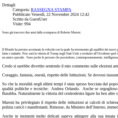
Dettagli
Categoria:
RASSEGNA STAMPA
Pubblicato Venerdì, 22 Novembre 2024 12:42
Scritto da GuestUser
Visite: 994
Sono già trascorsi due anni dalla scomparsa di Roberto Maroni.
Il Mondo ha persino accentuato la velocità con la quale ha terremotato gli equilibri dei nuov
fame e malattie. Non sarà la vittoria di Trump negli Stati Uniti a restituire all’Occidente que
un amico speciale. Sono poche le persone che possiedono, contemporaneamente, intelligenza, 
Credo si sarebbe divertito sentendo il mio commento sulle elezioni ame
Coraggio, fantasia, onestà, rispetto delle Istituzioni. Se dovessi riassu
So che la moralità negli ultimi tempi è stata spesso bocciata dal popolo
qualità politiche e tecniche: Andrea Orlando. Anche se orgoglioso d
Barabba. Naturalmente la vittoria del centrodestra ligure ha ben altre 
Maroni ha privilegiato il rispetto delle istituzioni ai calcoli di sc
polizia caricò i manifestanti. Rimosse, da Ministro dell’Interno, imme
Anche in momenti molto delicati sapeva attingere alla sua innata 