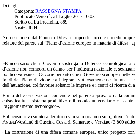
Dettagli
Categoria:
RASSEGNA STAMPA
Pubblicato Venerdì, 21 Luglio 2017 10:03
Scritto da La Prealpina, 889
Visite: 3884
Non escludere dal Piano di Difesa europeo le piccole e medie impres
relatore del parere sul “Piano d’azione europeo in materia di difesa”
«È necessario che il Governo sostenga la DefenceTechnological and I
d’azione non comporti un danno per l’industria nazionale e, segnatamente
politico varesino -. Occorre pertanto che il Governo si adoperi nelle sed
fondi del Piano d’azione e a integrarsi virtuosamente nel futuro sist
dell’attuazione, col favorire soltanto le imprese e i centri di ricerca di a
È una delle osservazioni contenute nel parere approvato dalla commi
episodica tra il sistema produttivo e il mondo universitario e i centr
l’aggiornamento tecnologico».
E il pensiero va subito al territorio varesino (ma non solo), dove l’
AgustaWestland di Cascina Costa di Samarate e Vergiate (3.800 addett
«La costruzione di una difesa comune europea, unico progetto concret