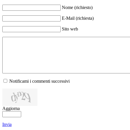
Nome (richiesto)
E-Mail (richiesta)
Sito web
Notificami i commenti successivi
Aggiorna
Invia