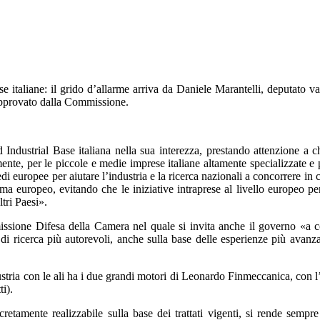
e italiane: il grido d’allarme arriva da Daniele Marantelli, deputato
 approvato dalla Commissione.
ndustrial Base italiana nella sua interezza, prestando attenzione a ch
, per le piccole e medie imprese italiane altamente specializzate e per i
i europee per aiutare l’industria e la ricerca nazionali a concorrere in co
ema europeo, evitando che le iniziative intraprese al livello europeo p
ltri Paesi».
ssione Difesa della Camera nel quale si invita anche il governo «a cog
i di ricerca più autorevoli, anche sulla base delle esperienze più avan
industria con le ali ha i due grandi motori di Leonardo Finmeccanica, co
i).
amente realizzabile sulla base dei trattati vigenti, si rende sempre 