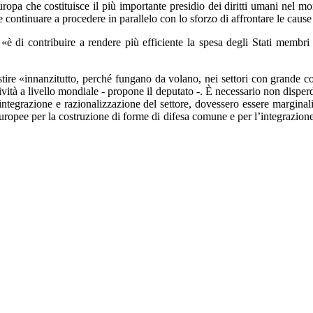
ropa che costituisce il più importante presidio dei diritti umani nel mon
e continuare a procedere in parallelo con lo sforzo di affrontare le cau
«è di contribuire a rendere più efficiente la spesa degli Stati membri 
tire «innanzitutto, perché fungano da volano, nei settori con grande con
ività a livello mondiale - propone il deputato -. È necessario non disperd
i integrazione e razionalizzazione del settore, dovessero essere margin
europee per la costruzione di forme di difesa comune e per l’integrazione