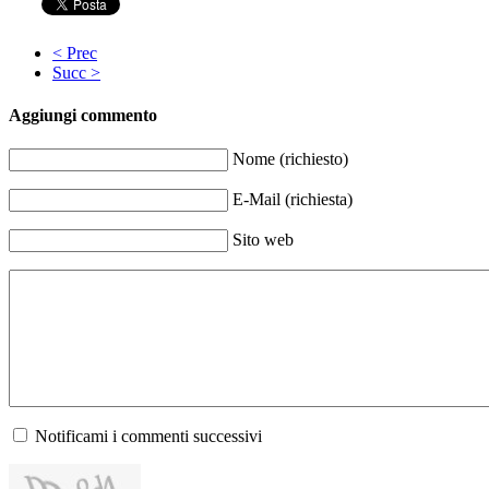
< Prec
Succ >
Aggiungi commento
Nome (richiesto)
E-Mail (richiesta)
Sito web
Notificami i commenti successivi