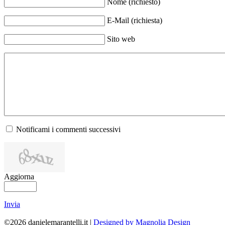
Nome (richiesto)
E-Mail (richiesta)
Sito web
Notificami i commenti successivi
Aggiorna
Invia
©2026 danielemarantelli.it |
Designed by Magnolia Design